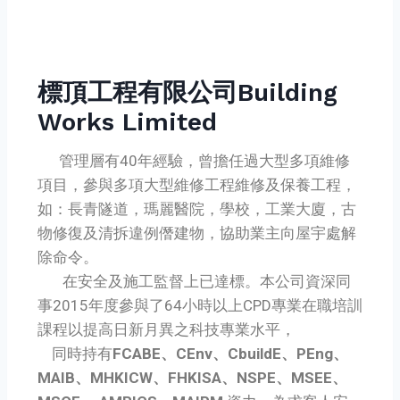
標頂工程有限公司Building
Works Limited
管理層有40年經驗，曾擔任過大型多項維修
項目，參與多項大型維修工程維修及保養工程，
如：長青隧道，瑪麗醫院，學校，工業大廈，古
物修復及清拆違例僭建物，協助業主向屋宇處解
除命令。
在安全及施工監督上已達標。本公司資深同
事2015年度參與了64小時以上CPD專業在職培訓
課程以提高日新月異之科技專業水平，
同時持有
FCABE、CEnv、CbuildE、PEng、
MAIB、MHKICW、FHKISA、NSPE、MSEE、